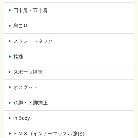
四十肩・五十肩
肩こり
ストレートネック
捻挫
スポーツ障害
オスグット
Ｏ脚・Ｘ脚矯正
In Body
ＥＭＳ（インナーマッスル強化）