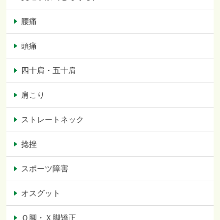
腰痛
頭痛
四十肩・五十肩
肩こり
ストレートネック
捻挫
スポーツ障害
オスグット
Ｏ脚・Ｘ脚矯正